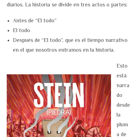
diarios. La historia se divide en tres actos o partes:
Antes de “El todo”
El todo
Después de “El todo”, que es el tiempo narrativo
en el que nosotros entramos en la historia.
Esto
está
narra
do
desde
la
plum
a de