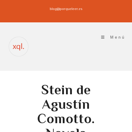
Ir
blog@porqueleer.es
al
contenido
Menú
Stein de
Agustín
Comotto.