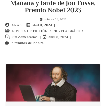
Mañana y tarde de Jon Fosse.
Premio Nobel 2023
octubre 24, 2023
Autor
Publicación
Alvaro
abril 8, 2024
de
de
Categoría
NOVELA DE FICCIÓN
/
NOVELA GRÁFICA
la
la
de
Comentarios
Última
Sin comentarios
abril 8, 2024
entrada:
entrada:
la
de
modificación
Tiempo
6 minutos de lectura
entrada:
la
de
de
entrada:
la
lectura:
entrada: