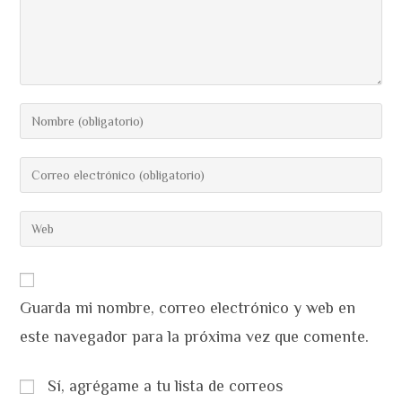
Introduce
tu
nombre
Introduce
o
tu
nombre
dirección
Introduce
de
de
la
usuario
correo
URL
para
electrónico
de
comentar
para
Guarda mi nombre, correo electrónico y web en
tu
comentar
web
este navegador para la próxima vez que comente.
(opcional)
Sí, agrégame a tu lista de correos