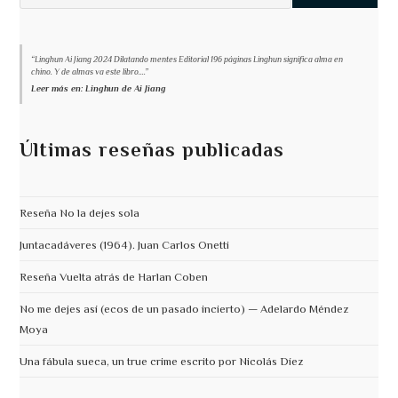
“Linghun Ai Jiang 2024 Dilatando mentes Editorial 196 páginas Linghun significa alma en
chino. Y de almas va este libro....”
Leer más en: Linghun de Ai Jiang
Últimas reseñas publicadas
Reseña No la dejes sola
Juntacadáveres (1964). Juan Carlos Onetti
Reseña Vuelta atrás de Harlan Coben
No me dejes así (ecos de un pasado incierto) — Adelardo Méndez
Moya
Una fábula sueca, un true crime escrito por Nicolás Díez