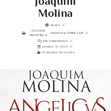
Joaquim
Molina
Alvaro
FICCIÓN
/
Histórica
/
THRILLER
HISTÓRICA
Sin comentarios
octubre 31, 2024
10 minutos de lectura