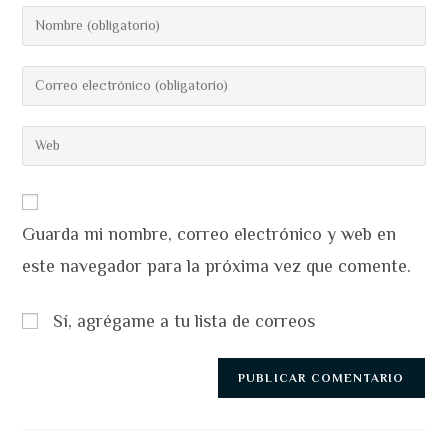
Introduce
tu
nombre
Introduce
o
tu
nombre
dirección
Introduce
de
de
la
usuario
correo
URL
para
electrónico
de
comentar
para
Guarda mi nombre, correo electrónico y web en
tu
comentar
web
este navegador para la próxima vez que comente.
(opcional)
Sí, agrégame a tu lista de correos