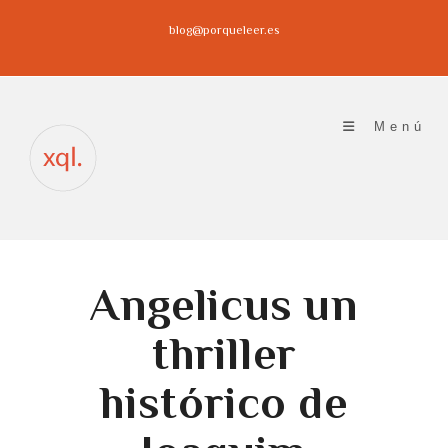
Ir
blog@porqueleer.es
al
contenido
Menú
Angelicus un
thriller
histórico de