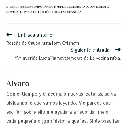
ETIQUETAS
:
CONTEMPORÁNEA
,
HARPER COLLINS
,
JOAQUIM MOLINA
,
NOVELA
,
NOVELA DE FICCIÓN
,
NOVELA ESPAÑOLA
Leer
Entrada anterior
más
artículos
Reseña de Causa Justa John Grisham
Siguiente entrada
“Mi querida Lucía” la novela negra de La vecina rubia.
Alvaro
Con el tiempo y el acúmulo nuevas lecturas, se va
olvidando lo que vamos leyendo. Me parece que
escribir sobre ello me ayudará a recordar mejor
cada pequeña o gran historia que lea. Si de paso las