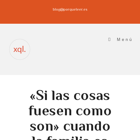
Ir
blog@porqueleer.es
al
contenido
Menú
«Si las cosas
fuesen como
son» cuando