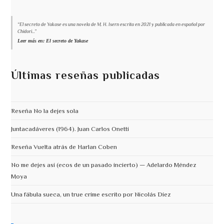
“El secreto de Yakase es una novela de M. H. Isern escrita en 2021 y publicada en español por
Chidori...”
Leer más en: El secreto de Yakase
Últimas reseñas publicadas
Reseña No la dejes sola
Juntacadáveres (1964). Juan Carlos Onetti
Reseña Vuelta atrás de Harlan Coben
No me dejes así (ecos de un pasado incierto) — Adelardo Méndez
Moya
Una fábula sueca, un true crime escrito por Nicolás Díez