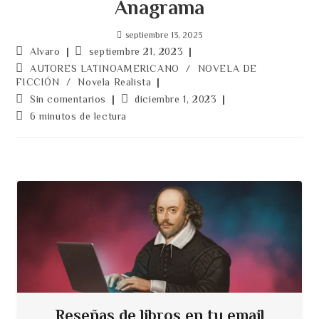
Anagrama
septiembre 13, 2023
Autor
Publicación
Alvaro
septiembre 21, 2023
de
de
Categoría
AUTORES LATINOAMERICANO
/
NOVELA DE
la
la
de
FICCIÓN
/
Novela Realista
entrada:
entrada:
la
Comentarios
Última
Sin comentarios
diciembre 1, 2023
entrada:
de
modificación
Tiempo
6 minutos de lectura
la
de
de
entrada:
la
lectura:
entrada:
Reseñas de libros en tu email