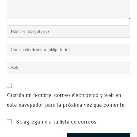
Introduce
tu
nombre
Introduce
o
tu
nombre
dirección
Introduce
de
de
la
usuario
correo
URL
para
electrónico
de
comentar
para
Guarda mi nombre, correo electrónico y web en
tu
comentar
web
este navegador para la próxima vez que comente.
(opcional)
Sí, agrégame a tu lista de correos