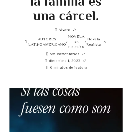
la familia es
una cárcel.
Alvaro
NOVELA
AUTORES
Novela
/
DE
/
LATINOAMERICANO
Realista
FICCIÓN
Sin comentarios
diciembre 1, 2023
6 minutos de lectura