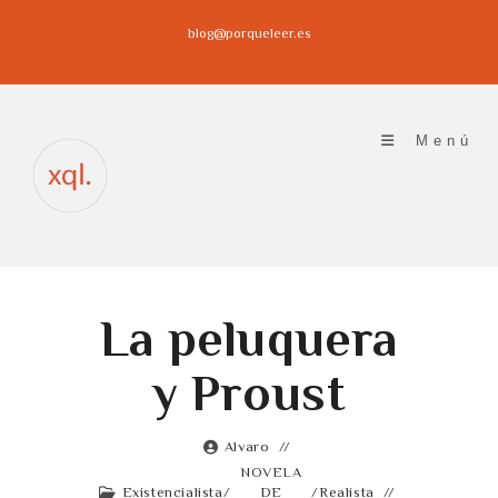
Ir
blog@porqueleer.es
al
contenido
Menú
La peluquera
y Proust
Alvaro
NOVELA
Existencialista
/
DE
/
Realista