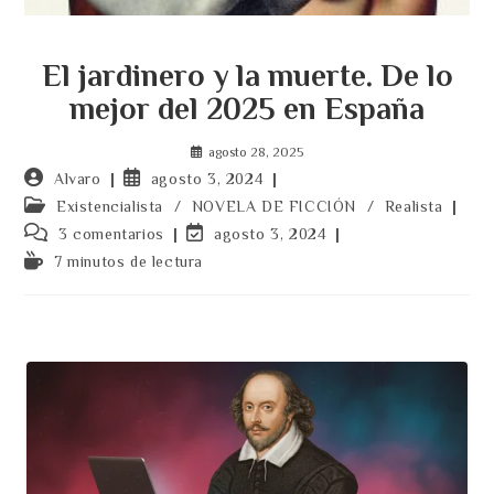
El jardinero y la muerte. De lo
mejor del 2025 en España
agosto 28, 2025
Autor
Publicación
Alvaro
agosto 3, 2024
de
de
Categoría
Existencialista
/
NOVELA DE FICCIÓN
/
Realista
la
la
de
Comentarios
Última
3 comentarios
agosto 3, 2024
entrada:
entrada:
la
de
modificación
Tiempo
7 minutos de lectura
entrada:
la
de
de
entrada:
la
lectura:
entrada: