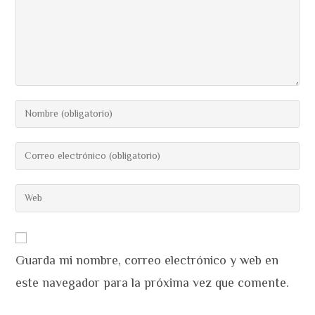
Introduce
tu
nombre
Introduce
o
tu
nombre
dirección
Introduce
de
de
la
usuario
correo
URL
para
electrónico
de
comentar
para
Guarda mi nombre, correo electrónico y web en
tu
comentar
web
este navegador para la próxima vez que comente.
(opcional)