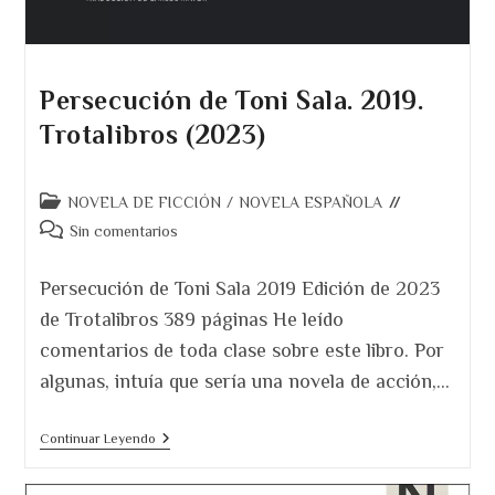
Persecución de Toni Sala. 2019.
Trotalibros (2023)
Categoría
NOVELA DE FICCIÓN
/
NOVELA ESPAÑOLA
de
Comentarios
Sin comentarios
la
de
entrada:
la
Persecución de Toni Sala 2019 Edición de 2023
entrada:
de Trotalibros 389 páginas He leído
comentarios de toda clase sobre este libro. Por
algunas, intuía que sería una novela de acción,…
Persecución
Continuar Leyendo
De
Toni
Sala.