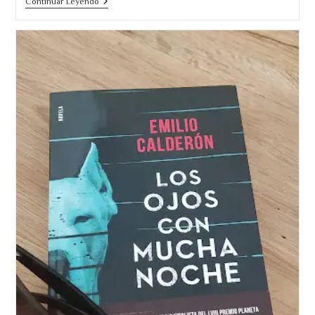
«Los
Continuar Leyendo
Miralles»
Tu
Familia
Y
La
Mía
Están
En
Este
Libro.