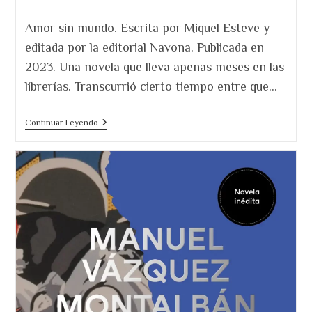
la
de
entrada:
la
Amor sin mundo. Escrita por Miquel Esteve y
entrada:
editada por la editorial Navona. Publicada en
2023. Una novela que lleva apenas meses en las
librerías. Transcurrió cierto tiempo entre que…
Amor
Continuar Leyendo
Sin
Mundo
De
Miquel
Esteve.
Editorial
Navona