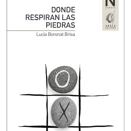
2019.
Trotalibros
(2023)