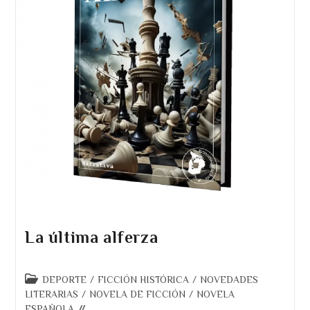
La última alferza
Categoría
DEPORTE
/
FICCIÓN HISTÓRICA
/
NOVEDADES
de
LITERARIAS
/
NOVELA DE FICCIÓN
/
NOVELA
la
ESPAÑOLA