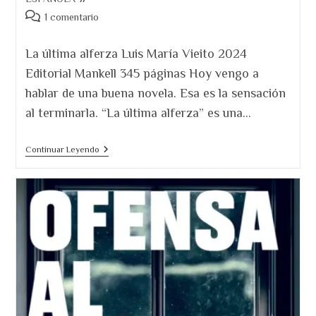
entrada:
Comentarios
1 comentario
de
la
La última alferza Luis María Vieito 2024
entrada:
Editorial Mankell 345 páginas Hoy vengo a
hablar de una buena novela. Esa es la sensación
al terminarla. “La última alferza” es una…
La
Continuar Leyendo
Última
Alferza