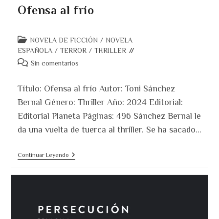
Ofensa al frío
Categoría
NOVELA DE FICCIÓN
/
NOVELA
de
ESPAÑOLA
/
TERROR
/
THRILLER
la
Comentarios
Sin comentarios
entrada:
de
la
Título: Ofensa al frío Autor: Toni Sánchez
entrada:
Bernal Género: Thriller Año: 2024 Editorial:
Editorial Planeta Páginas: 496 Sánchez Bernal le
da una vuelta de tuerca al thriller. Se ha sacado…
Ofensa
Continuar Leyendo
Al
Frío