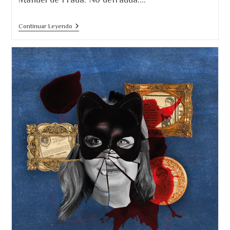
«La
Continuar Leyendo
Ciudad
Sin
Luz»
Juan
Manuel
De
Prada.
La
Mejor
Novela
Del
Año.