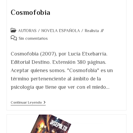
Cosmofobia
Categoría
AUTORAS
/
NOVELA ESPAÑOLA
/
Realista
de
Comentarios
Sin comentarios
la
de
entrada:
la
Cosmofobia (2007), por Lucía Etxebarría.
entrada:
Editorial Destino. Extensión 380 páginas.
Aceptar quienes somos. "Cosmofobia" es un
término pertenenciente al ámbito de la
psicología que tiene que ver con el miedo…
Cosmofobia
Continuar Leyendo