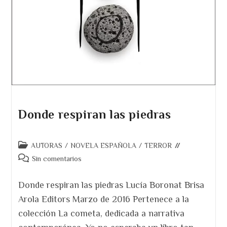
Donde respiran las piedras
Categoría
AUTORAS
/
NOVELA ESPAÑOLA
/
TERROR
de
Comentarios
Sin comentarios
la
de
entrada:
la
Donde respiran las piedras Lucía Boronat Brisa
entrada:
Arola Editors Marzo de 2016 Pertenece a la
colección La cometa, dedicada a narrativa