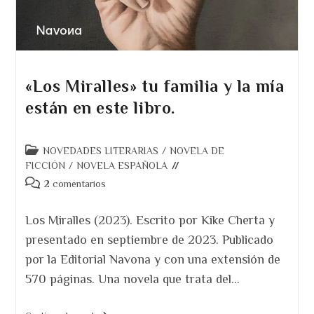
«Los Miralles» tu familia y la mía
están en este libro.
Categoría
NOVEDADES LITERARIAS
/
NOVELA DE
de
FICCIÓN
/
NOVELA ESPAÑOLA
la
Comentarios
2 comentarios
entrada:
de
la
Los Miralles (2023). Escrito por Kike Cherta y
entrada:
presentado en septiembre de 2023. Publicado
por la Editorial Navona y con una extensión de
570 páginas. Una novela que trata del…