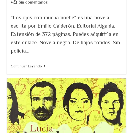
la
Comentarios
Sin comentarios
entrada:
de
la
"Los ojos con mucha noche" es una novela
entrada:
escrita por Emilio Calderón. Editorial Algaida.
Extensión de 372 páginas. Puedes adquirirla en
este enlace. Novela negra. De bajos fondos. Sin
policía…
Los
Continuar Leyendo
Ojos
Con
Mucha
Noche.
Emilio
Calderón
Nos
Lleva
Al
Infierno
De
La
Argentina
De