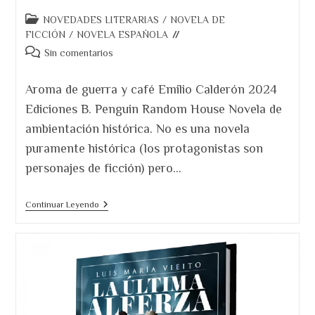
Categoría
NOVEDADES LITERARIAS
/
NOVELA DE
de
FICCIÓN
/
NOVELA ESPAÑOLA
la
Comentarios
Sin comentarios
entrada:
de
la
Aroma de guerra y café Emilio Calderón 2024
entrada:
Ediciones B. Penguin Random House Novela de
ambientación histórica. No es una novela
puramente histórica (los protagonistas son
personajes de ficción) pero…
Aroma
Continuar Leyendo
De
Guerra
Y
Café