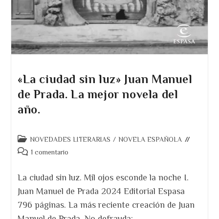
«La ciudad sin luz» Juan Manuel
de Prada. La mejor novela del
año.
Categoría
NOVEDADES LITERARIAS
/
NOVELA ESPAÑOLA
de
Comentarios
1 comentario
la
de
entrada:
la
La ciudad sin luz. Mil ojos esconde la noche I.
entrada:
Juan Manuel de Prada 2024 Editorial Espasa
796 páginas. La más reciente creación de Juan
Manuel de Prada. No defrauda:…