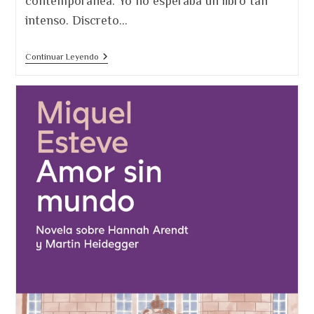
contemporánea. Yo no esperaba un libro tan
intenso. Discreto…
Donde
Continuar Leyendo
Respiran
Las
Piedras