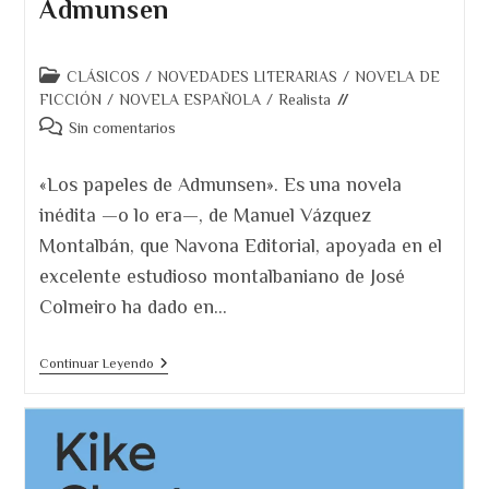
Admunsen
Categoría
CLÁSICOS
/
NOVEDADES LITERARIAS
/
NOVELA DE
de
FICCIÓN
/
NOVELA ESPAÑOLA
/
Realista
la
Comentarios
Sin comentarios
entrada:
de
la
«Los papeles de Admunsen». Es una novela
entrada:
inédita —o lo era—, de Manuel Vázquez
Montalbán, que Navona Editorial, apoyada en el
excelente estudioso montalbaniano de José
Colmeiro ha dado en…
Reseña
Continuar Leyendo
Los
Papeles
De
Admunsen